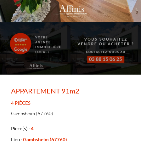
APPARTEMENT 91m2
4 PIÈCES
Gambsheim (67760)
Piece(s) :
4
Lieu :
Gambsheim (67760)