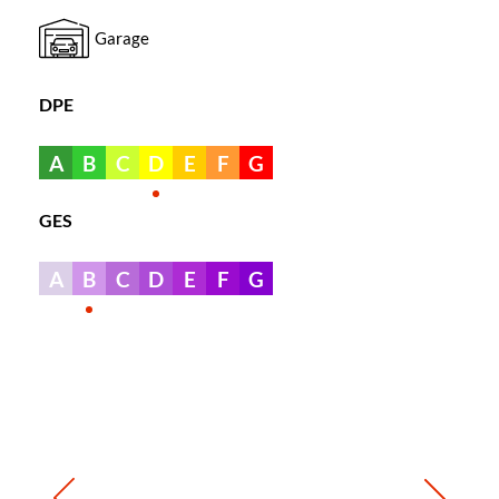
Garage
DPE
A
B
C
D
E
F
G
GES
A
B
C
D
E
F
G