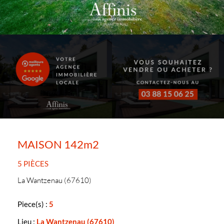
MAISON 142m2
5 PIÈCES
La Wantzenau (67610)
Piece(s) :
5
Lieu :
La Wantzenau (67610)