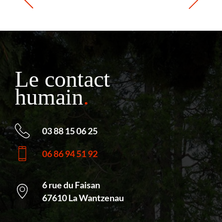
Le contact
humain
.
03 88 15 06 25
06 86 94 51 92
6 rue du Faisan
67610 La Wantzenau